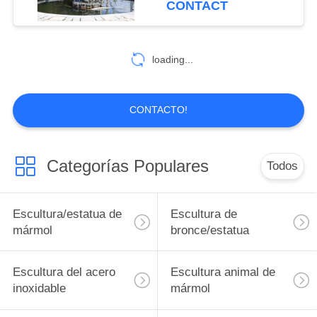
CONTACT
metal de las fuentes
4
animales de bronce de
Barandilla de
tamaño natural de la
loading...
yarda decorativo
mármol
CONTACTO!
Categorías Populares
Todos
11
Bañera de mármol
Escultura/estatua de
Escultura de
mármol
bronce/estatua
Escultura del acero
Escultura animal de
inoxidable
mármol