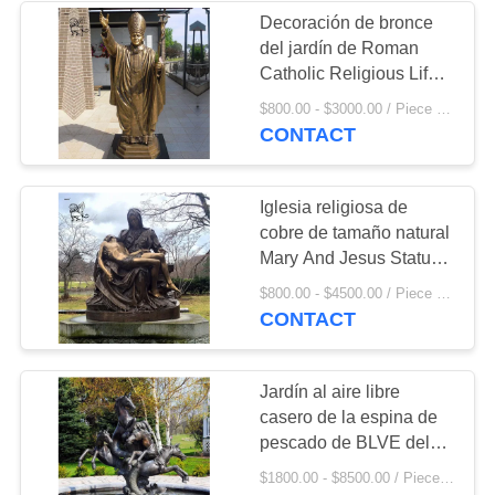
Decoración de bronce
del jardín de Roman
10
Catholic Religious Life
Size de la estatua del St.
$800.00 - $3000.00 / Piece MOQ:1
Gazebo de mármol
Juan Pablo II de papa
CONTACT
Saint de BLVE
Iglesia religiosa de
cobre de tamaño natural
Mary And Jesus Statue
Outdoor de la escultura
7
$800.00 - $4500.00 / Piece MOQ:1
de bronce del Pieta de
CONTACT
BLVE decorativa
Columna de mármol
Jardín al aire libre
casero de la espina de
pescado de BLVE del
caballo de la piscina de
$1800.00 - $8500.00 / Piece MOQ:1
agua de la fuente del