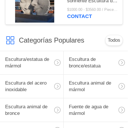
sonriente Escultura de
cara de metal Estatua
$1000.00 - $3560.00 / Piece MOQ:1
de rostro de acero
CONTACT
blanco Soldadura de
tuberías Arte moderno
Abstracto al aire libre
Categorías Populares
Todos
Escultura/estatua de
Escultura de
mármol
bronce/estatua
Escultura del acero
Escultura animal de
inoxidable
mármol
Escultura animal de
Fuente de agua de
bronce
mármol