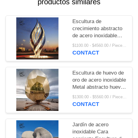
productos similares
Escultura de
crecimiento abstracto
de acero inoxidable
Iluminación Arte de
$1100.00 - $4560.00 / Piece MOQ:1
metal Espejo Jardín
CONTACT
Plaza Urbano Al aire
libre
Escultura de huevo de
oro de acero inoxidable
Metal abstracto huevo
geométrico Sauna al
$1300.00 - $5560.00 / Piece MOQ:1
aire libre Decoración
CONTACT
de gran tamaño Arte
moderno
Jardín de acero
inoxidable Cara