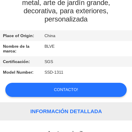
metal, arte de jardín grande,
decorativa, para exteriores,
CONTROL
personalizada
DE
CALIDAD
Place of Origin:
China
Nombre de la
BLVE
MAPA
marca:
DEL
Certificación:
SGS
SITIO
Model Number:
SSD-1311
PRIVACY
CONTACTO!
POLICY
INFORMACIÓN DETALLADA