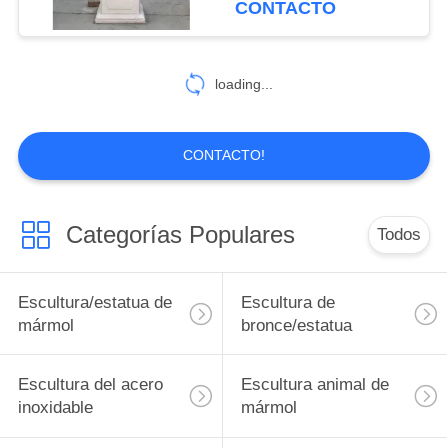
CONTACTO
mono de Buda
5
Barandilla de
loading...
mármol
CONTACTO!
Categorías Populares
Todos
10
Bañera de mármol
Escultura/estatua de
Escultura de
mármol
bronce/estatua
Escultura del acero
Escultura animal de
inoxidable
mármol