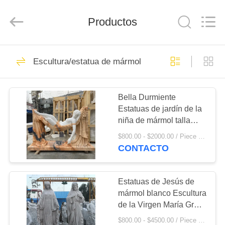
Sculpture
Co.,
Ltd..
Productos
All
Rights
Reserved.
Developed
by
HOGAR
111
ECER
Escultura/estatua de mármol
Escultura/estatua de
PRODUCTOS
mármol
Bella Durmiente
Estatuas de jardín de la
SOBRE
niña de mármol talla
NOSOTROS
natural Estatuas de
$800.00 - $2000.00 / Piece MOQ:1
piedra esculturas de
CONTACTO
mujer Arte moderno al
124
VIAJE
aire libre
Escultura de
DE
Estatuas de Jesús de
mármol blanco Escultura
LA
bronce/estatua
de la Virgen María Gran
FÁBRICA
jardín Decoración de la
$800.00 - $4500.00 / Piece MOQ:1