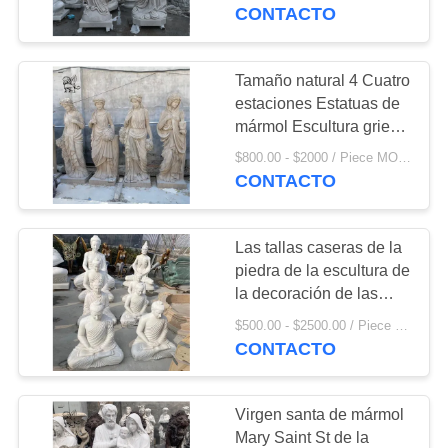
iglesia Religiosa
CONTACTO
Fábrica al aire libre
CONTROL
tallada a mano
DE
Tamaño natural 4 Cuatro
55
CALIDAD
estaciones Estatuas de
Escultura del acero
mármol Escultura griega
antigua Esculturas de
inoxidable
$800.00 - $2000 / Piece MOQ:1
MAPA
piedra Esculturas de
CONTACTO
jardín Esculturas de
DEL
decoración al aire libre
SITIO
Las tallas caseras de la
piedra de la escultura de
PRIVACY
la decoración de las
19
estatuas de mármol
POLICY
$500.00 - $2500.00 / Piece MOQ:1
Escultura animal de
blancas de Buda
CONTACTO
cultivan un huerto las
mármol
mercancías religiosas
de tamaño natural del
Virgen santa de mármol
punto que se sientan
Mary Saint St de la