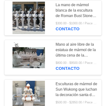
decoración moderna del
La mano de mármol
chalet
blanca de la escultura
9
de Roman Bust Stone
Man Head - talló
$300.00 - $1000.00 / Piece MOQ:1
Gazebo de mármol
mercancías modernas
CONTACTO
europeas del punto de la
decoración casera
Mano al aire libre de la
estatua de mármol de la
última cena de la
escultura de la iglesia
7
$800.00 - $9500.00 / Piece MOQ:1
del tamaño blanco de
CONTACTO
Jesus Catholic Christian
Columna de mármol
Religious Life - tallada
Esculturas de mármol de
Sun Wukong que luchan
la decoración santa del
hogar de rey Stone
$500.00 - $2850.00 / Piece MOQ:1
Statue Chinese del