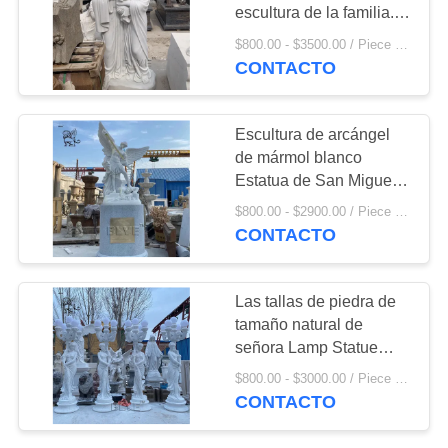
escultura de la familia.
Talla de la piedra de
$800.00 - $3500.00 / Piece MOQ:1
Joseph Statues Catholic
CONTACTO
42
Religious White de
Escultura animal de
tamaño natural
Escultura de arcángel
bronce
de mármol blanco
Estatua de San Miguel
de piedra natural
$800.00 - $2900.00 / Piece MOQ:1
Escultura religiosa
CONTACTO
europea Clásica
32
Las tallas de piedra de
Fuente de agua de
tamaño natural de
señora Lamp Statue
mármol
Outdoor de la escultura
$800.00 - $3000.00 / Piece MOQ:1
de la lámpara de mármol
CONTACTO
blanca de las mujeres
cultivan un huerto