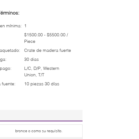
Términos:
en mínima:
1
$1500.00 - $5500.00 /
Piece
paquetado:
Crate de madera fuerte
ga:
30 dias
 pago:
L/C, D/P, Western
Union, T/T
 fuente:
10 piezas 30 días
bronce o como su requisito.