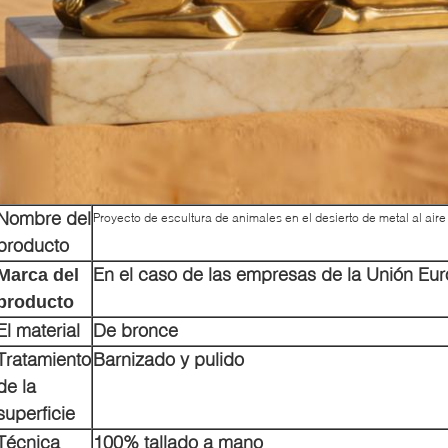
Nombre del
Proyecto de escultura de animales en el desierto de metal al air
producto
En el caso de las empresas de la Unión Eu
Marca del
producto
El material
De bronce
Tratamiento
Barnizado y pulido
de la
superficie
Técnica
100% tallado a mano