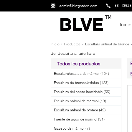
86--1362
admin@blwgarden.com
Inicio
Inicio
Productos
Escultura animal de bronce
del desierto al aire libre
Todos los productos
Escultura/estatua de mármol
(104)
Escultura de bronce/estatua
(123)
Escultura del acero inoxidable
(55)
Escultura animal de mármol
(19)
Escultura animal de bronce
(42)
Fuente de agua de mármol
(31)
Gazebo de mármol
(7)