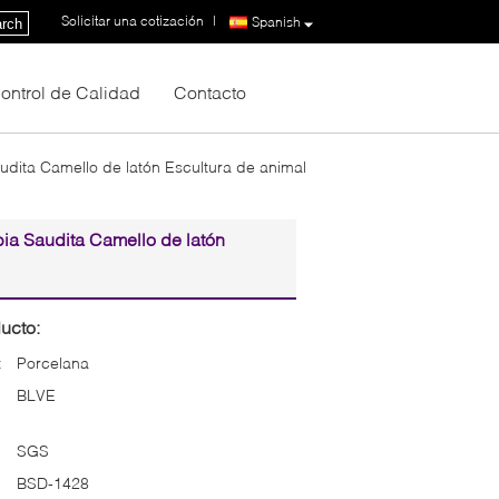
Solicitar una cotización
|
Spanish
rch
ontrol de Calidad
Contacto
udita Camello de latón Escultura de animal
bia Saudita Camello de latón
ucto:
:
Porcelana
BLVE
SGS
BSD-1428