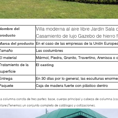
Villa moderna al aire libre Jardín Sala
Nombre del
Casamiento de lujo Gazebo de hierro f
producto
En el caso de las empresas de la Unión Europea
Marca del producto
Tamaño
Las costumbres
El material
Mármol, Piedra, Granito, Travertino, Arenisca o 
Tratamiento de la
El casting
superficie
Entrega
En 30 días por lo general, las esculturas enor
Paquete
Caja de madera fuerte con plástico dentro
a columna consta de tres partes: base, cuerpo principal y cabeza de columna (ca
ilaresTenemos un conjunto completo de catálogos y cotizaciones.