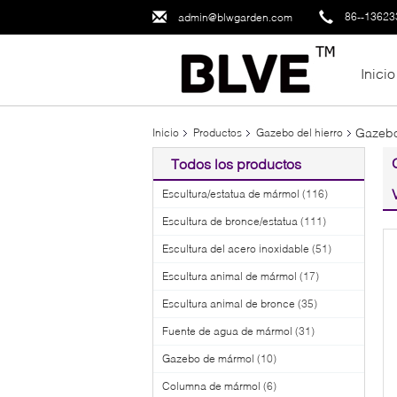
86--1362
admin@blwgarden.com
Inicio
Gazebo 
Inicio
Productos
Gazebo del hierro
Todos los productos
Escultura/estatua de mármol
(116)
Escultura de bronce/estatua
(111)
Escultura del acero inoxidable
(51)
Escultura animal de mármol
(17)
Escultura animal de bronce
(35)
Fuente de agua de mármol
(31)
Gazebo de mármol
(10)
Columna de mármol
(6)