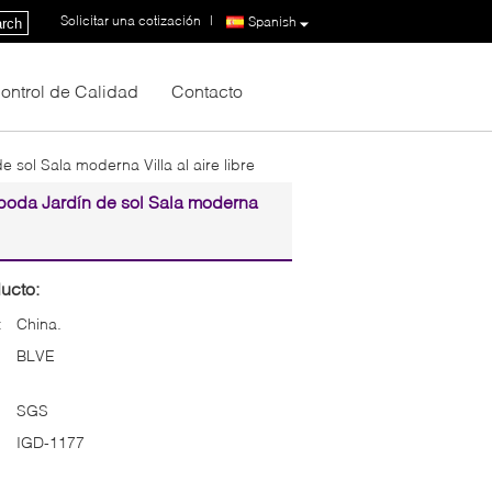
Solicitar una cotización
|
Spanish
rch
ontrol de Calidad
Contacto
 sol Sala moderna Villa al aire libre
 boda Jardín de sol Sala moderna
ucto:
:
China.
BLVE
SGS
IGD-1177