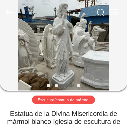
Sculpture
Co.,
Ltd..
All
Rights
Reserved.
Developed
by
HOGAR
ECER
PRODUCTOS
SOBRE
NOSOTROS
VIAJE
DE
Escultura/estatua de mármol
LA
Estatua de la Divina Misericordia de
FÁBRICA
mármol blanco Iglesia de escultura de