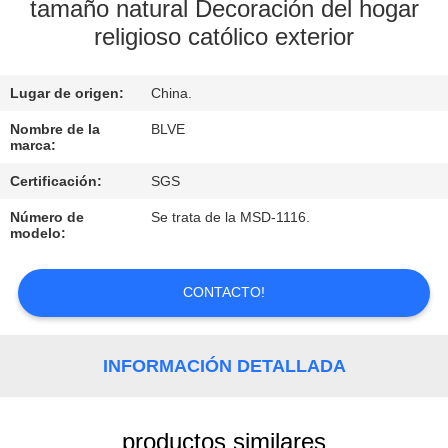
tamaño natural Decoración del hogar
religioso católico exterior
CONTROL
DE
Lugar de origen:
China.
CALIDAD
Nombre de la
BLVE
marca:
MAPA
Certificación:
SGS
DEL
Número de
Se trata de la MSD-1116.
SITIO
modelo:
PRIVACY
CONTACTO!
POLICY
INFORMACIÓN DETALLADA
productos similares