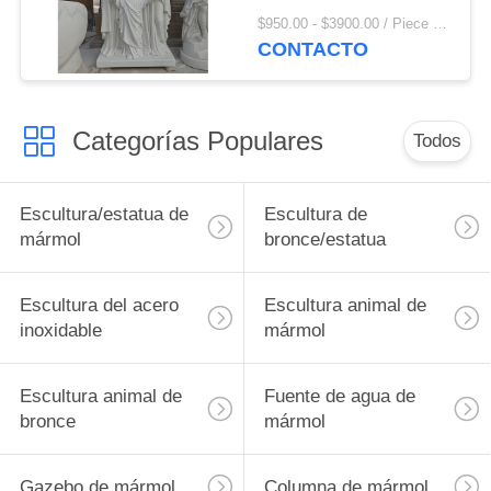
natural, Jesús, María,
$950.00 - $3900.00 / Piece MOQ:1
San José, estatuas,
CONTACTO
figuras religiosas,
decoración de la iglesia
Categorías Populares
Todos
Escultura/estatua de
Escultura de
mármol
bronce/estatua
Escultura del acero
Escultura animal de
inoxidable
mármol
Escultura animal de
Fuente de agua de
bronce
mármol
Gazebo de mármol
Columna de mármol