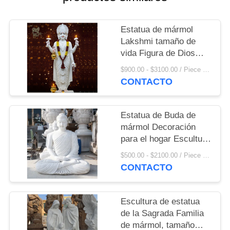
Estatua de mármol
Lakshmi tamaño de
vida Figura de Dios
hindú India Escultura
$900.00 - $3100.00 / Piece MOQ:1
de la diosa religiosa
CONTACTO
Decoración del hogar
Estatua de Buda de
mármol Decoración
para el hogar Escultura
de piedra blanca
$500.00 - $2100.00 / Piece MOQ:1
Estatuas de jardín
CONTACTO
budista talla natural
tallada a mano
Escultura de estatua
de la Sagrada Familia
de mármol, tamaño