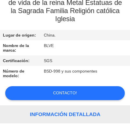
de vida de la reina Metal Estatuas de
la Sagrada Familia Religión católica
CONTROL
Iglesia
DE
CALIDAD
Lugar de origen:
China.
Nombre de la
BLVE
MAPA
marca:
DEL
Certificación:
SGS
SITIO
Número de
BSD-998 y sus componentes
modelo:
PRIVACY
CONTACTO!
POLICY
INFORMACIÓN DETALLADA