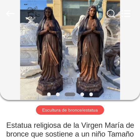
Sculpture
Co.,
Ltd..
All
Rights
Reserved.
Developed
by
HOGAR
ECER
PRODUCTOS
SOBRE
NOSOTROS
VIAJE
DE
Escultura de bronce/estatua
LA
Estatua religiosa de la Virgen María de
FÁBRICA
bronce que sostiene a un niño Tamaño