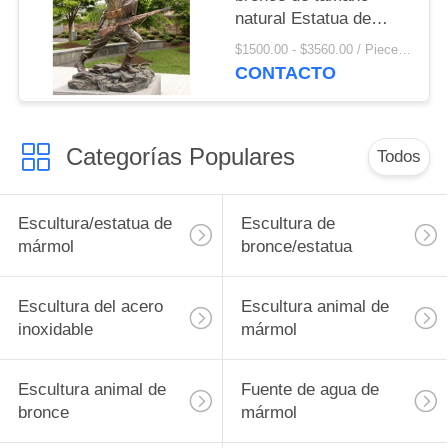
natural Estatua de
metal de fundición
$1500.00 - $3560.00 / Piece MOQ:1
Asalto Escultura de
CONTACTO
combatientes
Decoración exterior
Categorías Populares
Todos
Escultura/estatua de
Escultura de
mármol
bronce/estatua
Escultura del acero
Escultura animal de
inoxidable
mármol
Escultura animal de
Fuente de agua de
bronce
mármol