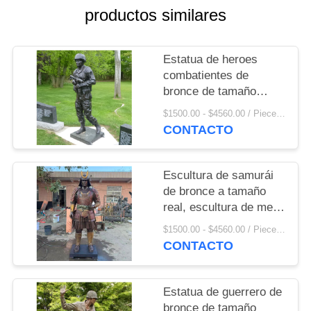
productos similares
Estatua de heroes
combatientes de
bronce de tamaño
natural Cementerio de
$1500.00 - $4560.00 / Piece MOQ:1
mártires Monumento
CONTACTO
conmemorativo de
guerreros Escultura
decorativa al aire libre
Escultura de samurái
de bronce a tamaño
real, escultura de metal
japonesa para jardín,
$1500.00 - $4560.00 / Piece MOQ:1
decoración
CONTACTO
conmemorativa para
exteriores,
personalizada
Estatua de guerrero de
bronce de tamaño