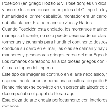
Poseidón (en griego Ποσειδ ῶ ν, Poseidón) es un dios 
y uno de los doce dioses principales del Olimpo.La ley
humanidad el primer caballoSu montador era un carro
caballo blanco. Era hermano de Zeus y Hades.
Cuando Poseidón está enojado, los monstruos marino
maneja su tridente, no sólo puede desencadenar ola
tormentas y tsunamis para hundir el continente,destroz
conduce su carro en el mar, las olas se calman y hay 
marineros y pescadores griegos cerca del mar Egeo l
Los romanos correspondían a los dioses griegos con 
últimas etapas del imperio.
Este tipo de imágenes continuó en el arte neoclásico, 
especialmente popular como una escultura de jardín.Pu
Renacimiento) se convirtió en un personaje alegóric
desempeñaba el papel de Horae aquí.
Esta pieza de arte encaja perfectamente con interiore
romanos.