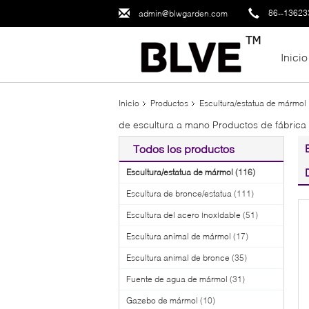
86--1362
admin@blwgarden.com
Inicio
Inicio
Productos
Escultura/estatua de mármol
de escultura a mano Productos de fábrica
Todos los productos
Escultura/estatua de mármol
(116)
Escultura de bronce/estatua
(111)
Escultura del acero inoxidable
(51)
Escultura animal de mármol
(17)
Escultura animal de bronce
(35)
Fuente de agua de mármol
(31)
Gazebo de mármol
(10)