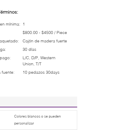
Términos:
en mínima:
1
$800.00 - $4500 / Piece
paquetado:
Cajón de madera fuerte
ga:
30 días
 pago:
L/C, D/P, Western
Union, T/T
 fuente:
10 pedazos 30days
Colores blancos o se pueden
personalizar