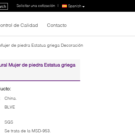
Solicitar una cotización
|
Spanish
rch
ontrol de Calidad
Contacto
Mujer de piedra Estatua griega Decoración
ral Mujer de piedra Estatua griega
ucto:
:
China.
BLVE
SGS
Se trata de la MSD-953.