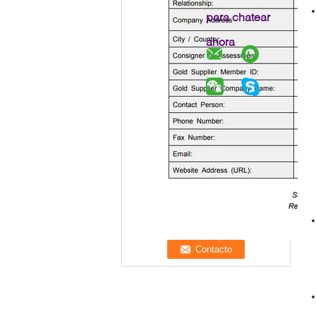
para chatear
ahora