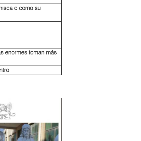
renisca o como su
uras enormes toman más
ntro