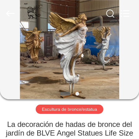
Sculpture
Co.,
Ltd..
All
Rights
Reserved.
Developed
by
HOGAR
ECER
PRODUCTOS
SOBRE
NOSOTROS
VIAJE
DE
Escultura de bronce/estatua
LA
La decoración de hadas de bronce del
FÁBRICA
jardín de BLVE Angel Statues Life Size