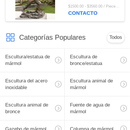
metal de fundición
$1500.00 - $3560.00 / Piece MOQ:1
Asalto Escultura de
CONTACTO
combatientes
Decoración exterior
Categorías Populares
Todos
Escultura/estatua de
Escultura de
mármol
bronce/estatua
Escultura del acero
Escultura animal de
inoxidable
mármol
Escultura animal de
Fuente de agua de
bronce
mármol
Gazebo de mármol
Columna de mármol