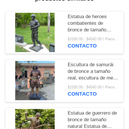
Estatua de heroes
combatientes de
bronce de tamaño
natural Cementerio de
$1500.00 - $4560.00 / Piece MOQ:1
mártires Monumento
CONTACTO
conmemorativo de
guerreros Escultura
decorativa al aire libre
Escultura de samurái
de bronce a tamaño
real, escultura de metal
japonesa para jardín,
$1500.00 - $4560.00 / Piece MOQ:1
decoración
CONTACTO
conmemorativa para
exteriores,
personalizada
Estatua de guerrero de
bronce de tamaño
natural Estatua de