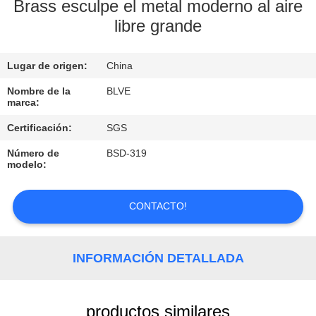
Brass esculpe el metal moderno al aire
libre grande
CONTROL
DE
Lugar de origen:
China
CALIDAD
Nombre de la
BLVE
marca:
MAPA
Certificación:
SGS
DEL
Número de
BSD-319
SITIO
modelo:
PRIVACY
CONTACTO!
POLICY
INFORMACIÓN DETALLADA
productos similares