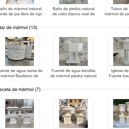
año de mármol natural
Baño de piedra natural
Tubos de
erde de pie libre de lujo
de color blanco oval de
mármol de pi
Inmersión directa
mármol Baño
de tallado 
Decoración Baño
independiente de estilo
superficie s
tar de mármol
(13)
moderno
europeo Decoración del
libre elega
hogar
persona
uente de agua santa de
Fuente de agua bendita
Iglesia d
mármol Bautismo de
de mármol piedra natural
Fuente bau
piedra natural Santo
católica bautismal
piedra Fuen
bautismal religioso
religioso presbiterio
santa Cu
aceta de mármol
(7)
glesia católica tallada a
bautismo iglesia tallada a
canciller e
mano
mano
mano Re
persona