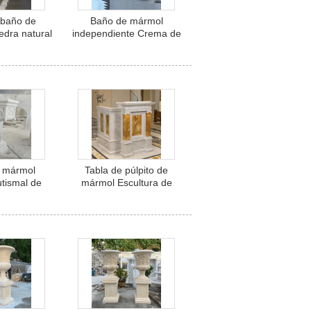
 baño de
Baño de mármol
edra natural
independiente Crema de
de tubo de
piedra natural Elegante
ólida de pie
Baño de hotel de lujo
nte bañera
Decorativo de estilo
lizada
europeo
e mármol
Tabla de púlpito de
tismal de
mármol Escultura de
te de agua
piedra natural Iglesia
adro de
podio papal estilo
sculpido a
occidental Costumbre
ligioso
religiosa
lizado