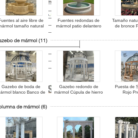
Fuentes al aire libre de
Fuentes redondas de
Tamaño natur
mármol tamaño natural
mármol patio delantero
de bronce 
mujer griega
exterior Fuente de agua
escultura An
derramando agua
luces para el hogar
de agua d
azebo de mármol
(11)
Fuente escultura gran
jardín
Cuadrado G
piedra beige jardín
Custom al 
tallado a mano
Gazebo de boda de
Gazebo redondo de
Puesta de 
ármol blanco Banco de
mármol Cúpula de hierro
Rojo Pr
mármol tallado a mano
impermeable Columna
impermeab
Gran gazebo de piedra
de piedra blanca natural
Boda de pie
olumna de mármol
(6)
natural de lujo al aire
Pabellón tallado a mano
Escultura 
libre
Gran personalizado al
romanos Pabe
aire libre
libre Gr