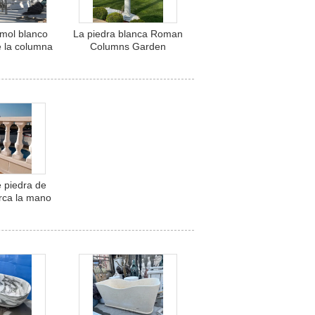
rmol blanco
La piedra blanca Roman
de la columna
Columns Garden
 Roman
Decoration Hand de la
ural Stone
columna de mármol talló
uera de
terior de la
rta
e piedra de
rca la mano
anca de las
n barandilla
la barandilla
stres cerca
 por mayor
 decoración
andilla