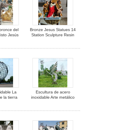
bronce del
Bronze Jesus Statues 14
isto Jesús
Station Sculpture Resin
bronce del
Fiberglass Catholic
cultura de
Religious Church
al Metal de
Christian Custom Size
n Jesús
 religiosa
idable La
Escultura de acero
e la tierra
inoxidable Arte metálico
do entero
Escultura abstracta
 globo Art
Espejo paisaje urbano
sculturas al
moderno pulido
e grandes