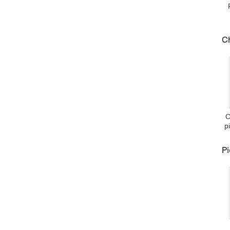
C
d
C
p
C
Pi