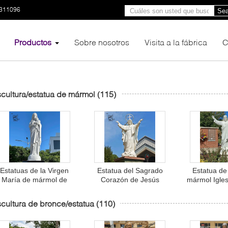
3311096
Sea
Productos
Sobre nosotros
Visita a la fábrica
C
cultura/estatua de mármol
(115)
Estatuas de la Virgen
Estatua del Sagrado
Estatua de
María de mármol de
Corazón de Jesús
mármol Igles
tamaño natural Estatua
Estatuas católicas
de figuras 
de la Virgen María
Estatuas cristianas
Religioso 
cultura de bronce/estatua
(110)
sosteniendo al bebé
religiosas Decoración al
vida talla
esús Religioso tallado a
aire libre
mano al aire libre