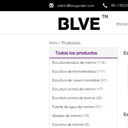
86--1362
admin@blwgarden.com
Inicio
Productos
Inicio
Todos los productos
Es
Escultura/estatua de mármol
(116)
Escultura de bronce/estatua
(111)
Escultura del acero inoxidable
(51)
Escultura animal de mármol
(17)
Escultura animal de bronce
(35)
Fuente de agua de mármol
(31)
Es
Gazebo de mármol
(10)
J
Columna de mármol
(6)