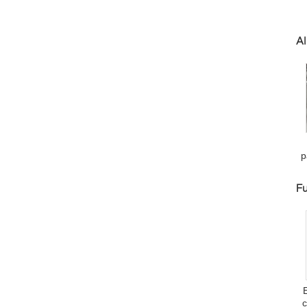
M
Al
p
ú
Fu
c