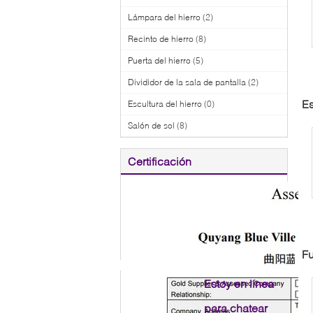
Lámpara del hierro
(2)
Recinto de hierro
(8)
Puerta del hierro
(5)
Divididor de la sala de pantalla
(2)
m
Es
Escultura del hierro
(0)
Salón de sol
(8)
Certificación
F
D
Estoy en línea
para chatear