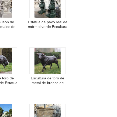
e león de
Estatua de pavo real de
imales de
mármol verde Escultura
al Escultura
tamaño natural
a a mano
Esculturas de piedra
e jardín al
natural Esculturas de
libre
animales Jardín
Decoración del hogar
e toro de
Escultura de toro de
de Estatua
metal de bronce de
animales de
tamaño natural Estatua
scultura
de ganado de jardín de
 Parque de
cobre Decoración al aire
 aire libre
libre personalizada