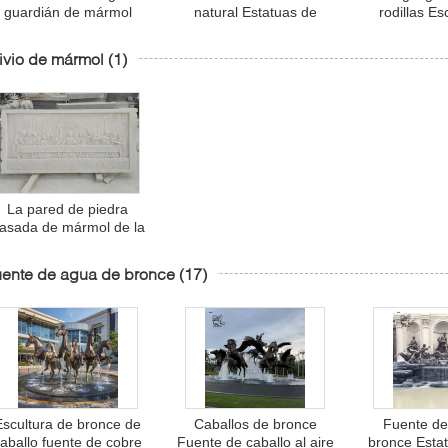
guardián de mármol
natural Estatuas de
rodillas Es
onumento Cementerio
ángeles Monumento
mármol Ce
Estatuas de ángeles
Escultura de mármol
llorando E
ivio de mármol
(1)
Tumba piedra tumba
blanco Personalizado al
ángel lápid
piedra tallada a mano
aire libre
mano tamañ
La pared de piedra
asada de mármol de la
ltima cena del alivio 3D
de la cena esculpe
ente de agua de bronce
(17)
decorativo religioso
Escultura de bronce de
Caballos de bronce
Fuente de
aballo fuente de cobre
Fuente de caballo al aire
bronce Estat