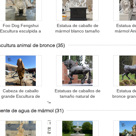
Foo Dog Fengshui
Estatua de caballo de
Estatua d
Escultura esculpida a
mármol blanco tamaño
mármol An
ano Estatua de león de
natural Estatuas de
piedra natur
granito Estatua de
jardines de animales
Escultur
cultura animal de bronce
(35)
leones guardianes
Esculturas de piedra
Decoración d
Estatua clásica al aire
Escultura decorativa al
aire 
libre
aire libre
Cabeza de caballo
Estatuas de caballos de
Estatua d
grande Escultura de
tamaño natural de
bronce gran
bronce Estatua de
bronce Arte de jardín
de metal de 
animal de metal
Metal Escultura de
ganado E
uente de agua de mármol
(31)
ecoración para el hogar
animales Decorativo al
decorativa
Gran jardín al aire libre
aire libre Gran
jardines al
personalizado