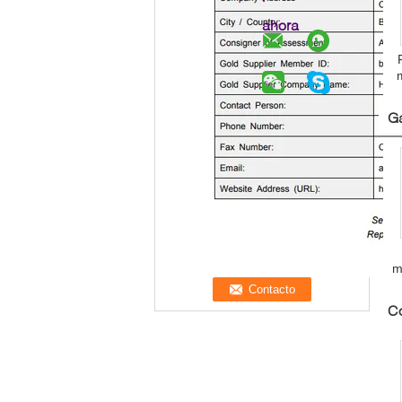
ahora
G
m
C