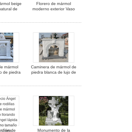
ármol beige
Florero de mármol
natural de
moderno exterior Vaso
e jarrón de
de piedra beige
rdín clásico
Plantación de macetas
cidental
Decoración de jardín
tallada a mano
de mármol
Caminera de mármol de
o de piedra
piedra blanca de lujo de
te manto de
lujo Caminera
ependiente
independiente de estilo
francés Mante
Decorativa en interiores
rdián de
Monumento de la