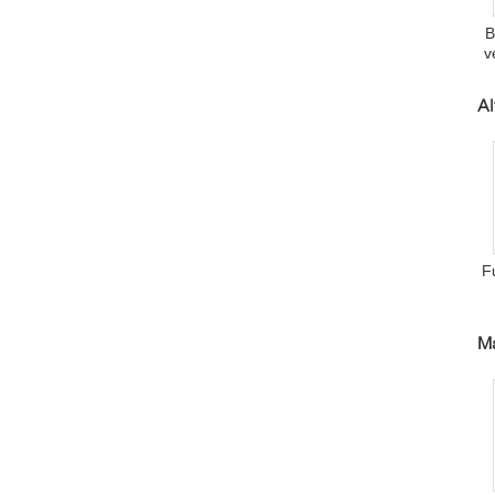
B
v
Al
F
M
I