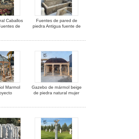
al Caballos
Fuentes de pared de
Fuentes de
piedra Antigua fuente de
tigua Fuente
jardín de mármol italiano
e mármol
Diseño de fuentes de
ran jardín
gran tamaño Decoración
aire libre
para el hogar al aire libre
Sol Marmol
Gazebo de mármol beige
oyecto
de piedra natural mujer
le Gazebo
esculpida pilares
dra natural
pabellón exterior gran
de pilares
jardín decoración
llón al aire
personalizada
an lujo