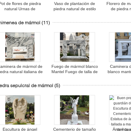
Pot de flores de piedra
Vaso de plantación de
Florero de m
natural Urnas de
piedra natural de estilo
de piedra 
plantación de mármol
occidental de diseño
travertino d
blanco talladas a mano
clásico exterior grande
plantación ja
himenea de mármol
(11)
Gran jardín Diseño de
estilo oc
ecoración para el hogar
moderno
aminera de mármol de
Fuego de mármol blanco
Caminera 
iedra natural italiana de
Mantel Fuego de talla de
blanco mant
lujo independiente
piedra Entorno estilo
independien
aminera de lujo Mantel
europeo Decoración
piedra ind
edra sepulcral de mármol
(5)
de estilo europeo
interior de la casa Diseño
moderno
moderno
Escultura de ángel
Cementerio de tamaño
Ángel gua