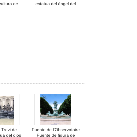
cultura de
estatua del ángel del
menterio
cementerio, escultura de
statua de
mármol, cruz, lápida,
a tallada a
tumba, patio de la
o de vida
tumba, piedra,
personalizado
 Trevi de
Fuente de l'Observatoire
ua del dios
Fuente de figura de