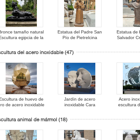
Bronce tamaño natural
Estatua del Padre San
Estatua de 
Escultura egipcia de la
Pío de Pietrelcina
Salvador Cr
esfinge tamaño natural
Francisco San Pío
Estatua de 
escultura egipcia de la
Decoración religiosa
Redentor Es
cultura del acero inoxidable
(47)
esfinge
cristiana
tamaño natur
fundició
Decoración
Escultura de huevo de
Jardín de acero
Acero inox
ro de acero inoxidable
inoxidable Cara
escultura d
Metal abstracto huevo
sonriente Escultura de
Metal Mun
eométrico Sauna al aire
cara de metal Estatua de
Estatua del
cultura animal de mármol
(18)
ibre Decoración de gran
rostro de acero blanco
hollow Ball E
tamaño Arte moderno
Soldadura de tuberías
aire libr
Arte moderno Abstracto
al aire libre